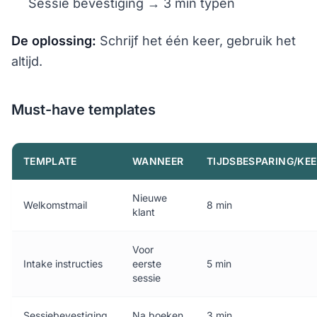
Sessie bevestiging → 3 min typen
De oplossing:
Schrijf het één keer, gebruik het
altijd.
Must-have templates
TEMPLATE
WANNEER
TIJDSBESPARING/KEE
Nieuwe
Welkomstmail
8 min
klant
Voor
Intake instructies
eerste
5 min
sessie
Sessiebevestiging
Na boeken
3 min