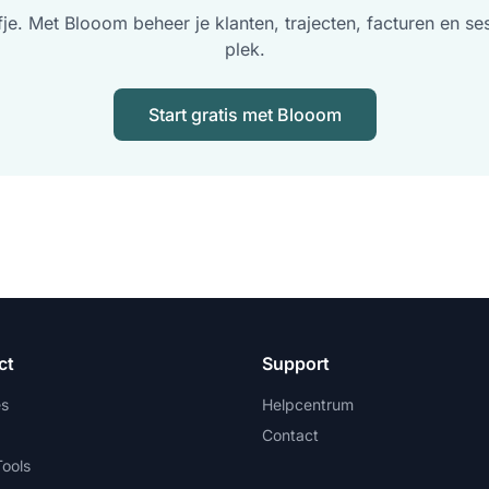
je. Met Blooom beheer je klanten, trajecten, facturen en se
plek.
Start gratis met Blooom
ct
Support
es
Helpcentrum
Contact
Tools