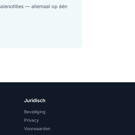
ssienotities — allemaal op één
Juridisch
Beveiliging
Privacy
Voorwaarden