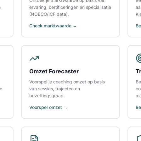
Ontdek je marktwaarde op basis van
Be
e
ervaring, certificeringen en specialisatie
aa
(NOBCO/ICF data).
Kl
Check marktwaarde →
Be
Omzet Forecaster
T
Voorspel je coaching omzet op basis
Be
te
van sessies, trajecten en
co
bezettingsgraad.
ma
Voorspel omzet →
Be