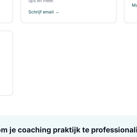
ups en meer.
Ma
Schrijf email →
om je coaching praktijk te professional