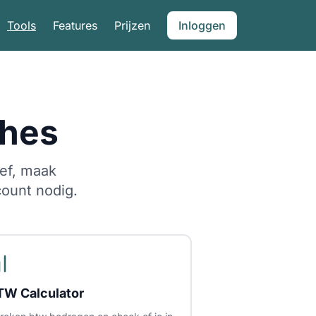
Tools
Features
Prijzen
Inloggen
ches
ief, maak
count nodig.
TW Calculator