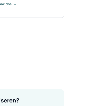
ak doel →
iseren?