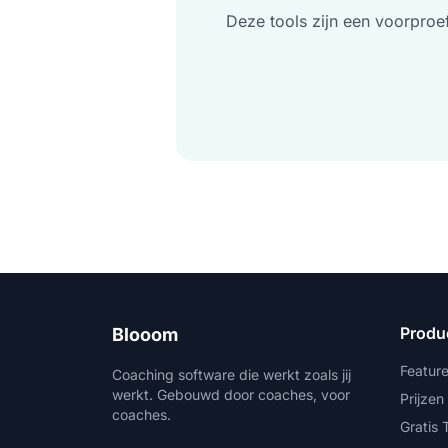
Deze tools zijn een voorproef
Produ
Blooom
Featur
Coaching software die werkt zoals jij
werkt. Gebouwd door coaches, voor
Prijzen
coaches.
Gratis 