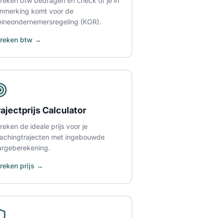
reken btw bedragen en check of je in
nmerking komt voor de
eineondernemersregeling (KOR).
reken btw →
rajectprijs Calculator
reken de ideale prijs voor je
achingtrajecten met ingebouwde
rgeberekening.
reken prijs →