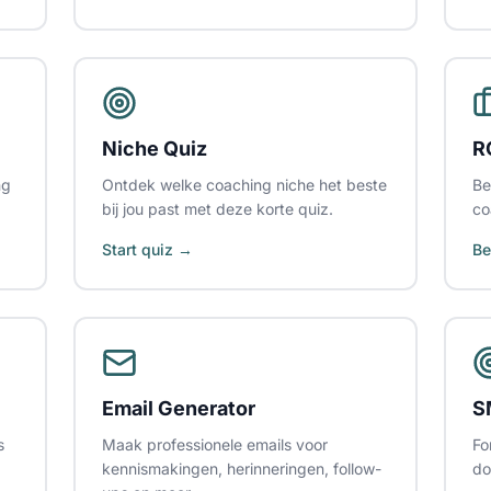
Niche Quiz
R
ng
Ontdek welke coaching niche het beste
Be
bij jou past met deze korte quiz.
co
Start quiz →
Be
Email Generator
S
s
Maak professionele emails voor
Fo
kennismakingen, herinneringen, follow-
do