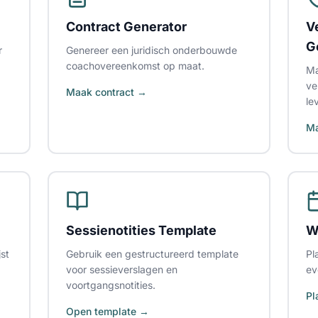
Contract Generator
V
G
r
Genereer een juridisch onderbouwde
coachovereenkomst op maat.
Ma
ve
Maak contract →
le
M
Sessienotities Template
W
jst
Gebruik een gestructureerd template
Pl
voor sessieverslagen en
ev
voortgangsnotities.
Pl
Open template →