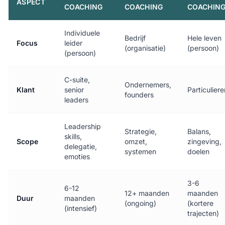
ASPECT
COACHING
COACHING
COACHIN
Individuele
Bedrijf
Hele leven
Focus
leider
(organisatie)
(persoon)
(persoon)
C-suite,
Ondernemers,
Klant
senior
Particuliere
founders
leaders
Leadership
Strategie,
Balans,
skills,
Scope
omzet,
zingeving,
delegatie,
systemen
doelen
emoties
3-6
6-12
12+ maanden
maanden
Duur
maanden
(ongoing)
(kortere
(intensief)
trajecten)