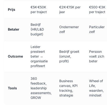
€5K-€50K
€2K-€15K per
€500-€3K
Prijs
per traject
jaar
per traject
Bedrijf
Ondernemer
Particulier
Betaler
(HR/L&D
zelf
zelf
budget)
Leider
presteert
Bedrijf groeit
Persoon
Outcome
beter →
(omzet,
voelt zich
organisatie
profit)
beter
profiteert
360
Business
Wheel of
feedback,
canvas, KPI
Life,
Tools
leadership
tracking,
waarden,
assessments,
strategie
mindset
GROW