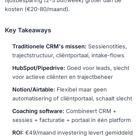
tijdsbesparing (2-3 uur/week) groter dan de
kosten (€20-80/maand).
Key Takeaways
Traditionele CRM's missen:
Sessienotities,
trajectstructuur, cliëntportaal, intake-flows
HubSpot/Pipedrive:
Goed voor leads, slecht
voor actieve cliënten en trajectbeheer
Notion/Airtable:
Flexibel maar geen
automatisering of cliëntportaal, schaalt slecht
Coaching software:
Combineert CRM +
sessies + facturatie + portaal in één platform
ROI:
€49/maand investering levert gemiddeld