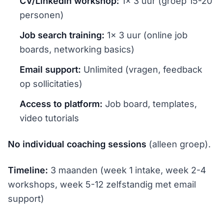
CV/LinkedIn workshop:
1× 3 uur (groep 15-20
personen)
Job search training:
1× 3 uur (online job
boards, networking basics)
Email support:
Unlimited (vragen, feedback
op sollicitaties)
Access to platform:
Job board, templates,
video tutorials
No individual coaching sessions
(alleen groep).
Timeline:
3 maanden (week 1 intake, week 2-4
workshops, week 5-12 zelfstandig met email
support)