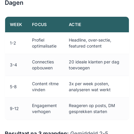
Dagen
WEEK
FOCUS
ACTIE
Profiel
Headline, over-sectie,
1-2
optimalisatie
featured content
Connecties
20 ideale klanten per dag
3-4
opbouwen
toevoegen
Content ritme
3x per week posten,
5-8
vinden
analyseren wat werkt
Engagement
Reageren op posts, DM
9-12
verhogen
gesprekken starten
Resultaat na 3 maanden:
Gemiddeld 2-5