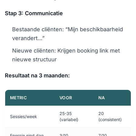
Stap 3: Communicatie
Bestaande cliënten: “Mijn beschikbaarheid
verandert…”
Nieuwe cliënten: Krijgen booking link met
nieuwe structuur
Resultaat na 3 maanden:
METRIC
VOOR
NA
25-35
20
Sessies/week
(variabel)
(consistent)
Energie eind dag
3/10
7/10