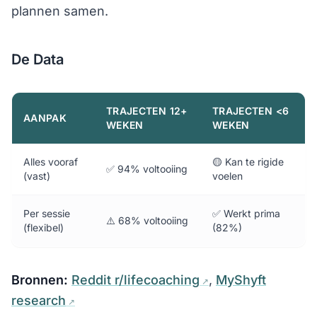
plannen samen.
De Data
TRAJECTEN 12+
TRAJECTEN <6
AANPAK
WEKEN
WEKEN
Alles vooraf
🟡 Kan te rigide
✅ 94% voltooiing
(vast)
voelen
Per sessie
✅ Werkt prima
⚠️ 68% voltooiing
(flexibel)
(82%)
Bronnen:
Reddit r/lifecoaching
,
MyShyft
research