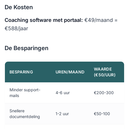
De Kosten
Coaching software met portaal:
€49/maand =
€588/jaar
De Besparingen
WAARDE
BESPARING
UREN/MAAND
(€50/UUR)
Minder support-
4-6 uur
€200-300
mails
Snellere
1-2 uur
€50-100
documentdeling