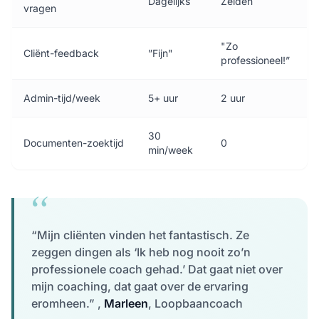
Dagelijks
Zelden
vragen
"Zo
Cliënt-feedback
”Fijn"
professioneel!”
Admin-tijd/week
5+ uur
2 uur
30
Documenten-zoektijd
0
min/week
“Mijn cliënten vinden het fantastisch. Ze
zeggen dingen als ‘Ik heb nog nooit zo’n
professionele coach gehad.’ Dat gaat niet over
mijn coaching, dat gaat over de ervaring
eromheen.” ,
Marleen
, Loopbaancoach